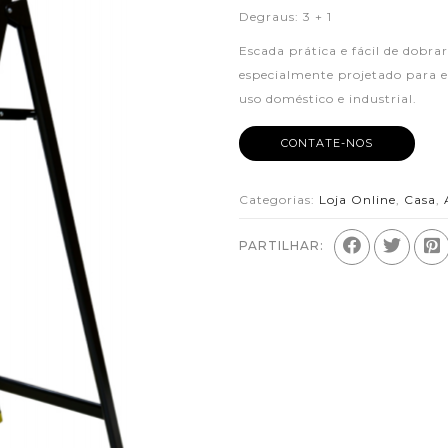
Degraus: 3 + 1
Escada prática e fácil de dobr
especialmente projetado para e
uso doméstico e industrial.
CONTATE-NOS
Categorias:
Loja Online
,
Casa
,
PARTILHAR: