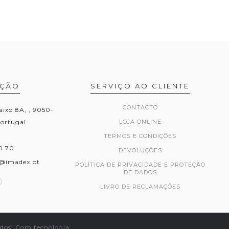
AÇÃO
SERVIÇO AO CLIENTE
CONTACTO
aixo 8A, , 9050-
Portugal
LOJA ONLINE
TERMOS E CONDIÇÕES
0 70
DEVOLUÇÕES
@imadex.pt
POLÍTICA DE PRIVACIDADE E PROTEÇÃO
DE DADOS
LIVRO DE RECLAMAÇÕES
ados.
Com tecnologia