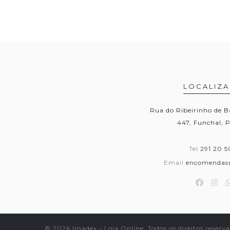
LOCALIZ
Rua do Ribeirinho de B
447, Funchal, 
Tel
291 20 5
Email
encomendas
© 2026 Imadex - Loja Online. Todos os direitos reserv