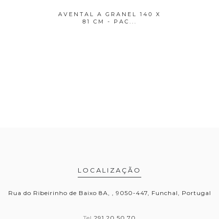
 COM
AVENTAL A GRANEL 140 X
PANO MU
6CM B...
81 CM - PAC...
LOCALIZAÇÃO
Rua do Ribeirinho de Baixo 8A, , 9050-447, Funchal, Portugal
Tel
291 20 50 70