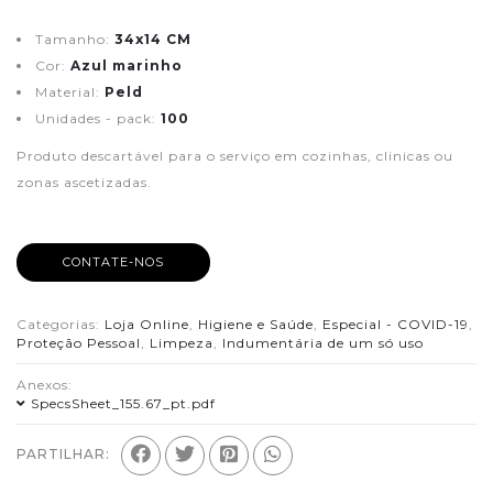
Tamanho:
34x14 CM
Cor:
Azul marinho
Material:
Peld
Unidades - pack:
100
Produto descartável para o serviço em cozinhas, clinicas ou
zonas ascetizadas.
CONTATE-NOS
Categorias:
Loja Online
,
Higiene e Saúde
,
Especial - COVID-19
,
Proteção Pessoal
,
Limpeza
,
Indumentária de um só uso
Anexos:
SpecsSheet_155.67_pt.pdf
PARTILHAR: