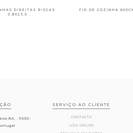
NHAS DIREITAS RISCAS
FIO DE COZINHA 600C
0,8X23,5...
AÇÃO
SERVIÇO AO CLIENTE
CONTACTO
aixo 8A, , 9050-
Portugal
LOJA ONLINE