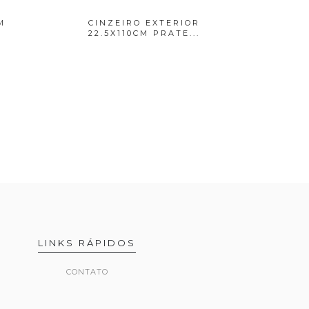
M
CINZEIRO EXTERIOR
FITA P
22.5X110CM PRATE...
LINKS RÁPIDOS
CONTATO