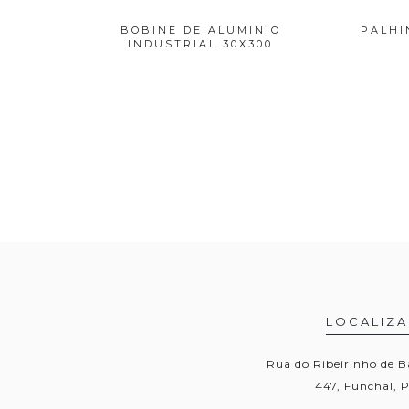
ICOS
BOBINE DE ALUMINIO
PALHI
INDUSTRIAL 30X300
LOCALIZ
Rua do Ribeirinho de B
447, Funchal, 