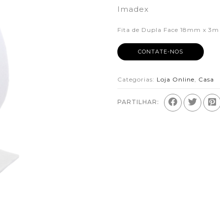
Imadex
Fita de Dupla Face 18mm x 3m
CONTATE-NOS
Categorias:
Loja Online
,
Casa
PARTILHAR: