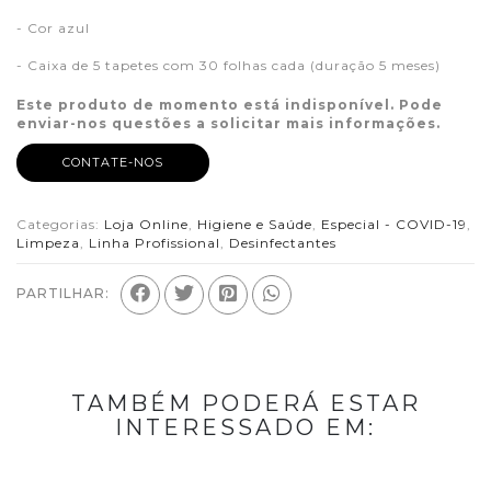
- Cor azul
- Caixa de 5 tapetes com 30 folhas cada (duração 5 meses)
Este produto de momento está indisponível. Pode
enviar-nos questões a solicitar mais informações.
CONTATE-NOS
Categorias:
Loja Online
,
Higiene e Saúde
,
Especial - COVID-19
,
Limpeza
,
Linha Profissional
,
Desinfectantes
PARTILHAR:
TAMBÉM PODERÁ ESTAR
INTERESSADO EM: