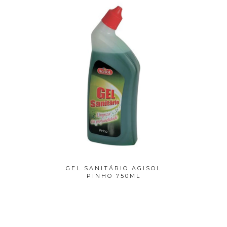
ETANTE
GEL SANITÁRIO AGISOL
TAPETE
SE...
PINHO 750ML
EXT