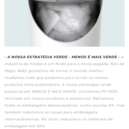
- A NOSSA ESTRATÉGIA VERDE - MENOS É MAIS VERDE -
A
indústria de fraldas é um fardo para a nossa pegada. Nós da
Magic Baby gostamos de tornar o mundo melhor;
mudamos tudo que podemos para tornar os nossos
produtos mais sustentáveis. A nossa estratégia verde
baseia-se em MENOS É MAIS VERDE. Utilizamos PP 100%
reciclado em nossos produtos e acessórios. Retiramos
todas as embalagens desnecessárias, como sacolas PP, mas
também reduzimos as caixas para embalagens
internas/externas. No total, reduzimos os materiais de
embalagem em 50%.