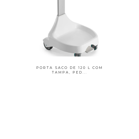
ENTOR
PORTA SACO DE 120 L COM
SAC
O
TAMPA, PED...