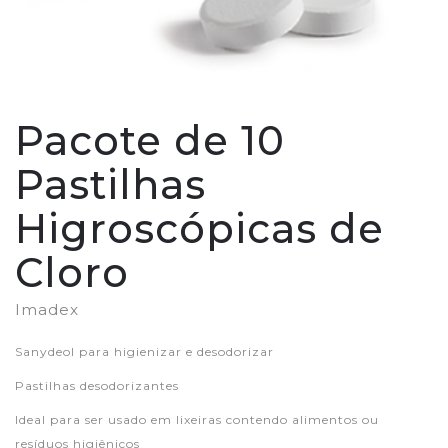
Pacote de 10
Pastilhas
Higroscópicas de
Cloro
Imadex
Sanydeol para higienizar e desodorizar
Pastilhas desodorizantes
Ideal para ser usado em lixeiras contendo alimentos ou
resíduos higiênicos