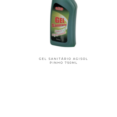
S
GEL SANITÁRIO AGISOL
GE
ES DE
PINHO 750ML
ANTICAL
.