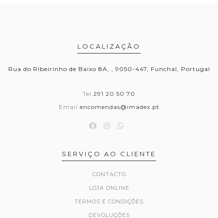
LOCALIZAÇÃO
Rua do Ribeirinho de Baixo 8A, , 9050-447, Funchal, Portugal
Tel
291 20 50 70
Email
encomendas@imadex.pt
SERVIÇO AO CLIENTE
CONTACTO
LOJA ONLINE
TERMOS E CONDIÇÕES
DEVOLUÇÕES