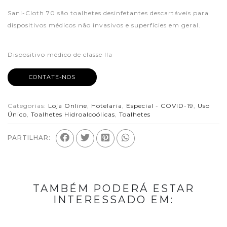
Sani-Cloth 70 são toalhetes desinfetantes descartáveis ​​para
dispositivos médicos não invasivos e superfícies em geral.
Dispositivo médico de classe IIa
CONTATE-NOS
Categorias:
Loja Online
,
Hotelaria
,
Especial - COVID-19
,
Uso
Único
,
Toalhetes Hidroalcoólicas
,
Toalhetes
PARTILHAR:
TAMBÉM PODERÁ ESTAR
INTERESSADO EM: