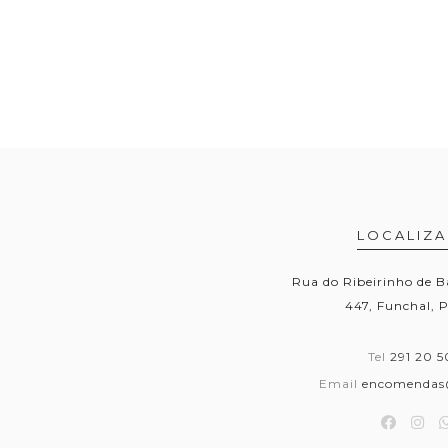
LOCALIZ
Rua do Ribeirinho de B
447, Funchal, 
Tel
291 20 5
Email
encomendas