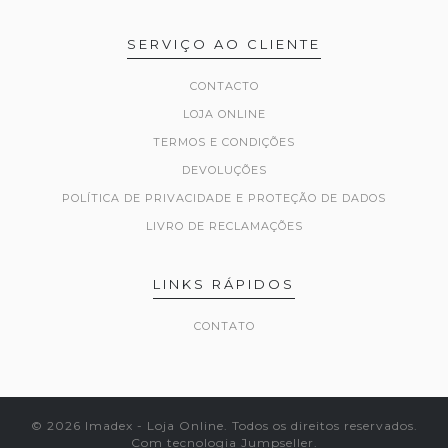
SERVIÇO AO CLIENTE
CONTACTO
LOJA ONLINE
TERMOS E CONDIÇÕES
DEVOLUÇÕES
POLÍTICA DE PRIVACIDADE E PROTEÇÃO DE DADOS
LIVRO DE RECLAMAÇÕES
LINKS RÁPIDOS
CONTATO
© 2026 Imadex - Loja Online. Todos os direitos reservados.
Com tecnologia Jumpseller
.