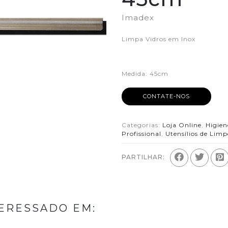
Imadex
Limpa Vidros em Inox
Medida: 45cm
CONTATE-NOS
Categorias:
Loja Online
,
Higien
Profissional
,
Utensílios de Lim
PARTILHAR:
ERESSADO EM: