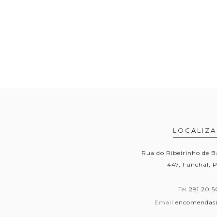
LOCALIZ
Rua do Ribeirinho de B
447, Funchal, 
Tel
291 20 5
Email
encomendas