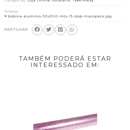
Categorias:
Loja Online
,
Hotelaria
,
Take-Away
Anexos:
bobina-aluminio-30x300-mts-13-disp-macopack.jpg
PARTILHAR:
TAMBÉM PODERÁ ESTAR
INTERESSADO EM: