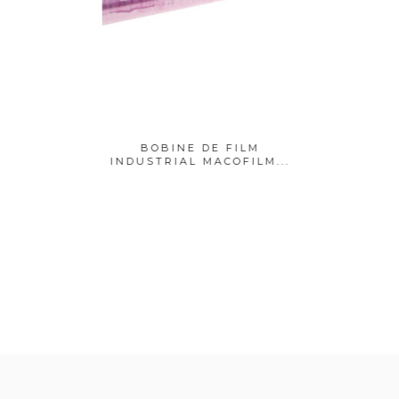
UMÍNIO
BOBINE DE FILM
RO
M
INDUSTRIAL MACOFILM...
INDUSTR