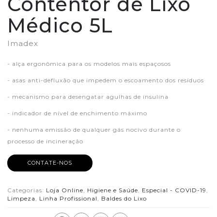
Contentor de Lixo
Médico 5L
Imadex
- alça ergonômica para os modelos mais espaçosos
- asas anti-defluxão que impedem o escoamento dos resíduos
- mecanismo para desengatar agulhas de insulina
- indicador de nível de enchimento máximo
- nenhuma emissão de qualquer gás nocivo durante o
processo de incineração
CONTATE-NOS
Categorias:
Loja Online
,
Higiene e Saúde
,
Especial - COVID-19
,
Limpeza
,
Linha Profissional
,
Baldes do Lixo