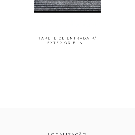
RADA P/
TAPETE DE ENTRADA P/
TAPETE
N...
EXTERIOR E IN...
LOCALIZAÇÃO