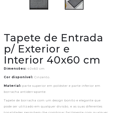
Tapete de Entrada
p/ Exterior e
Interior 40x60 cm
Dimensões:
40x60 cm
Cor disponível:
Cinzento.
Material:
parte superior em poliéster e parte inferior em
borracha antiderrapante.
Tapete de borracha com um design bonito e elegante que
pode ser utilizado em qualquer divisão, e as suas diferentes
tonalidades permitem-lhe combinar facilmente com qualquer