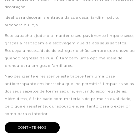
decoração.
Ideal para decorar a entrada da sua casa, jardim, pátio,
alpendre ou loja.
Este capacho ajuda-o a manter o seu pavimento limpo e seco,
graças à raspagem e à escovagem que dá aos seus sapatos.
Esqueça a necessidade de esfregar o chão sempre que chove ou
quando regressa da rua. É também uma óptima ideia de
prenda para amigos e familiares.
Não deslizante e resistente este tapete tem uma base
antiderrapante em borracha que lhe permitirá limpar as solas
dos seus sapatos de forma segura, evitando escorregadelas.
Além disso, é fabricado com materiais de primeira qualidade,
pelo que é resistente, duradouro e ideal tanto para o exterior
como para o interior.
CONTATE-NOS