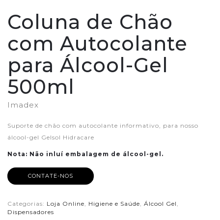
Coluna de Chão
com Autocolante
para Álcool-Gel
500ml
Imadex
Suporte de chão com autocolante informativo, para nosso
álcool-gel Gelsol Hidracare
Nota: Não inluí embalagem de álcool-gel.
CONTATE-NOS
Categorias:
Loja Online
,
Higiene e Saúde
,
Álcool Gel
,
Dispensadores