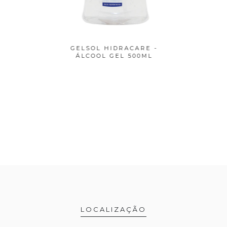
AREDE
GELSOL HIDRACARE -
GELSO
EL ...
ÁLCOOL GEL 500ML
ÁL
LOCALIZAÇÃO