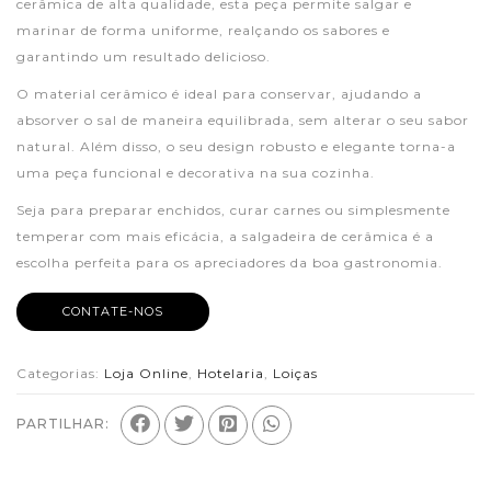
cerâmica de alta qualidade, esta peça permite salgar e
marinar de forma uniforme, realçando os sabores e
garantindo um resultado delicioso.
O material cerâmico é ideal para conservar, ajudando a
absorver o sal de maneira equilibrada, sem alterar o seu sabor
natural. Além disso, o seu design robusto e elegante torna-a
uma peça funcional e decorativa na sua cozinha.
Seja para preparar enchidos, curar carnes ou simplesmente
temperar com mais eficácia, a salgadeira de cerâmica é a
escolha perfeita para os apreciadores da boa gastronomia.
CONTATE-NOS
Categorias:
Loja Online
,
Hotelaria
,
Loiças
PARTILHAR: