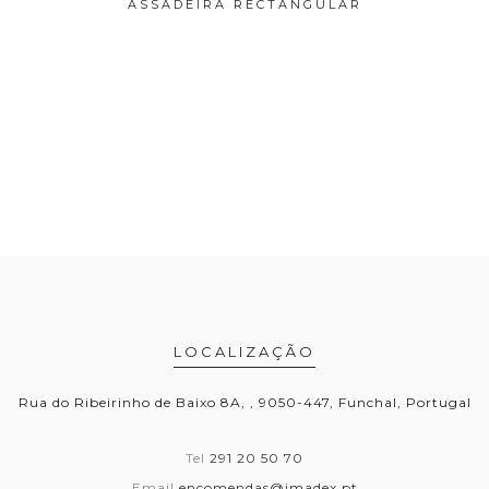
 TAMPA
ASSADEIRA RECTANGULAR
T
LOCALIZAÇÃO
Rua do Ribeirinho de Baixo 8A, , 9050-447, Funchal, Portugal
Tel
291 20 50 70
Email
encomendas@imadex.pt