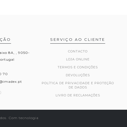
AÇÃO
SERVIÇO AO CLIENTE
CONTACTO
aixo 8A, , 9050-
Portugal
LOJA ONLINE
TERMOS E CONDIÇÕES
0 70
DEVOLUÇÕES
@imadex.pt
POLÍTICA DE PRIVACIDADE E PROTEÇÃO
DE DADOS
LIVRO DE RECLAMAÇÕES
ados.
Com tecnologia