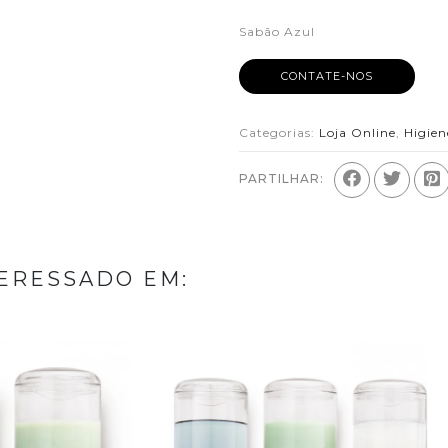
Sabão Azul
CONTATE-NOS
Categorias:
Loja Online
,
Higien
PARTILHAR:
ERESSADO EM: