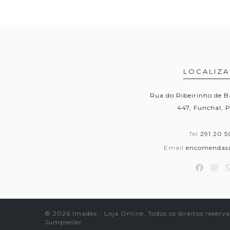
LOCALIZ
Rua do Ribeirinho de B
447, Funchal, 
Tel
291 20 5
Email
encomendas
© 2026 Imadex - Loja Online. Todos os direitos reserv
Jumpseller
.