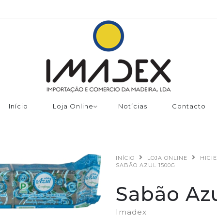
Início
Loja Online
Notícias
Contacto
INÍCIO
LOJA ONLINE
HIGI
SABÃO AZUL 1500G
Sabão Az
Imadex