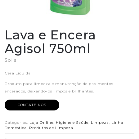
Lava e Encera
Agisol 750ml
Solis
Cera Líquida
Produto para limpeza e manutenção de pavimentos
encerados, deixando-os limpos e brilhantes.
CONTATE-NOS
Categorias:
Loja Online
,
Higiene e Saúde
,
Limpeza
,
Linha
Doméstica
,
Produtos de Limpeza