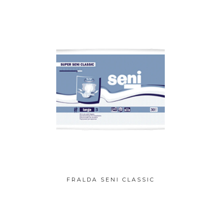
 SENI
FRALDA SENI CLASSIC
FRAL
ACT