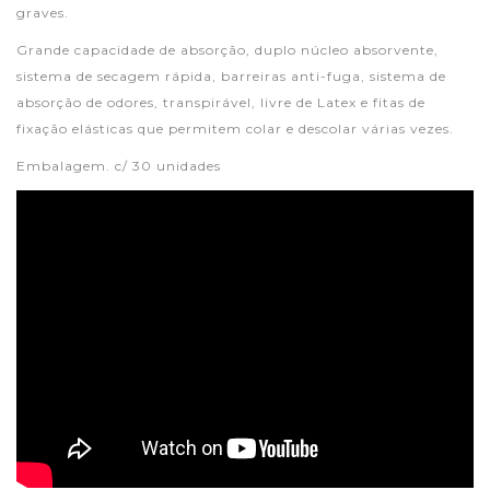
graves.
Grande capacidade de absorção, duplo núcleo absorvente,
sistema de secagem rápida, barreiras anti-fuga, sistema de
absorção de odores, transpirável, livre de Latex e fitas de
fixação elásticas que permitem colar e descolar várias vezes.
Embalagem. c/ 30 unidades