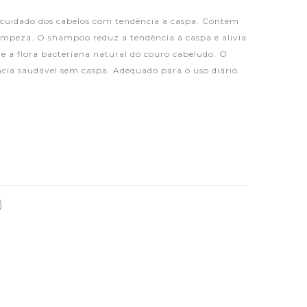
uidado dos cabelos com tendência a caspa. Contém
 limpeza. O shampoo reduz a tendência à caspa e alivia
ge a flora bacteriana natural do couro cabeludo. O
ncia saudável sem caspa. Adequado para o uso diário.