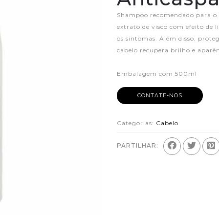
Shampoo recomendado para o c
extrato de visco com efeito de
os sintomas. Além disso, prote
cabelo recupera brilho e aparê
Embalagem com 500ml
CONTATE-NOS
Categorias:
Cabelo
PARTILHAR: