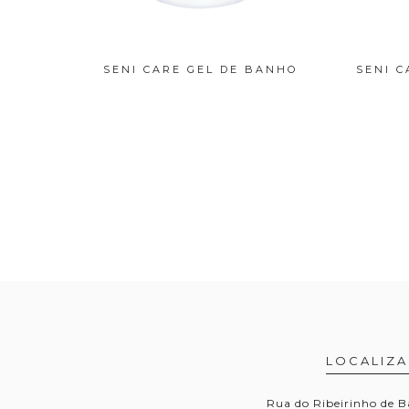
O
SENI CARE GEL DE BANHO
SENI C
LOCALIZ
Rua do Ribeirinho de B