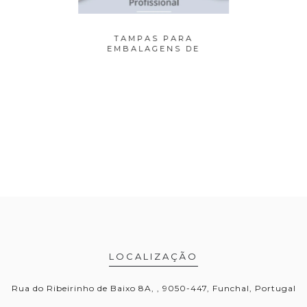
ARA
TAMPAS PARA
EMB
S DE
EMBALAGENS DE
ALUMÍNI
..
ALUMÍNIO...
LOCALIZAÇÃO
Rua do Ribeirinho de Baixo 8A, , 9050-447, Funchal, Portugal