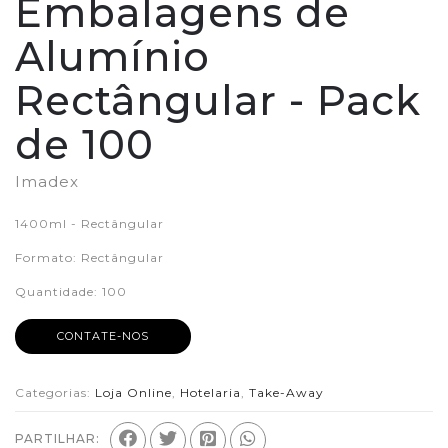
Embalagens de
Alumínio
Rectângular - Pack
de 100
Imadex
1400ml - Rectângular
Formato: Rectângular
Quantidade: 100
CONTATE-NOS
Categorias:
Loja Online
,
Hotelaria
,
Take-Away
PARTILHAR: