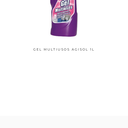
 ROUPA
GEL MULTIUSOS AGISOL 1L
GEL 
 P...
AG