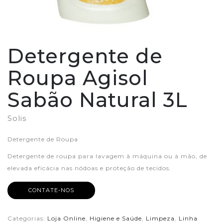
Detergente de
Roupa Agisol
Sabão Natural 3L
Solis
Detergente de Roupa
Detergente de roupa para lavagem à máquina ou à mão, de
elevada eficácia nas nódoas e proteção de tecidos.
CONTATE-NOS
Categorias:
Loja Online
,
Higiene e Saúde
,
Limpeza
,
Linha