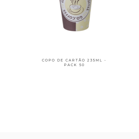
VIR INOX
COPO DE CARTÃO 235ML -
TERMO D
...
PACK 50