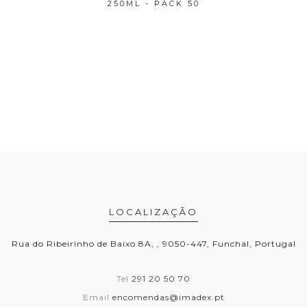
K 50
250ML - PACK 50
88M
LOCALIZAÇÃO
Rua do Ribeirinho de Baixo 8A, , 9050-447, Funchal, Portugal
Tel
291 20 50 70
Email
encomendas@imadex.pt