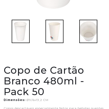
Copo de Cartão
Branco 480ml -
Pack 50
Dimensões:
Ø9/6x13,2 CM
Copos descartáveis ​​especialmente feitos para bebidas quentes.