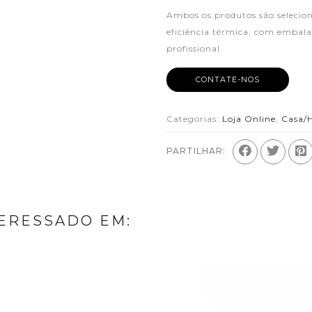
Ambos os produtos são selecion
eficiência térmica, com embala
profissional.
CONTATE-NOS
Categorias:
Loja Online
,
Casa/H
PARTILHAR:
ERESSADO EM: