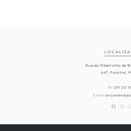
LOCALIZ
Rua do Ribeirinho de B
447, Funchal, 
Tel
291 20 5
Email
encomendas