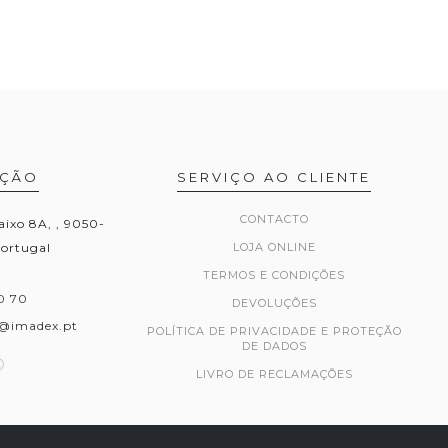
AÇÃO
SERVIÇO AO CLIENTE
CONTACTO
aixo 8A, , 9050-
Portugal
LOJA ONLINE
TERMOS E CONDIÇÕES
0 70
DEVOLUÇÕES
@imadex.pt
POLÍTICA DE PRIVACIDADE E PROTEÇÃO
DE DADOS
LIVRO DE RECLAMAÇÕES