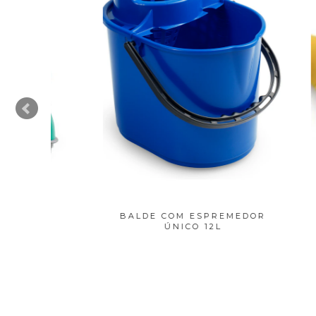
A
BALDE COM ESPREMEDOR
F
ÚNICO 12L