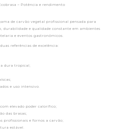
 Ecobrasa – Potência e rendimento
gama de carvão vegetal profissional pensada para
 durabilidade e qualidade constante em ambientes
telaria e eventos gastronómicos.
uas referências de excelência:
a dura tropical;
íscas;
ados e uso intensivo.
com elevado poder calorífico;
ão das brasas;
 profissionais e fornos a carvão;
ura estável.