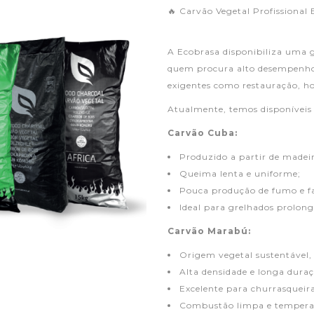
🔥 Carvão Vegetal Profissional
A Ecobrasa disponibiliza uma 
quem procura alto desempenho,
exigentes como restauração, ho
Atualmente, temos disponíveis d
Carvão Cuba:
Produzido a partir de madeir
Queima lenta e uniforme;
Pouca produção de fumo e fa
Ideal para grelhados prolong
Carvão Marabú:
Origem vegetal sustentável, 
Alta densidade e longa duraç
Excelente para churrasqueiras
Combustão limpa e temperat