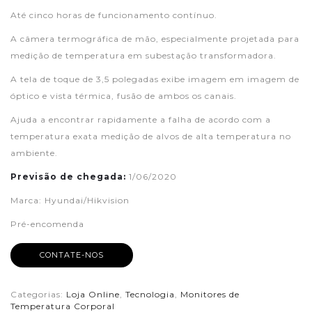
Até cinco horas de funcionamento contínuo.
A câmera termográfica de mão, especialmente projetada para
medição de temperatura em subestação transformadora.
A tela de toque de 3,5 polegadas exibe imagem em imagem de
óptico e vista térmica, fusão de ambos os canais.
Ajuda a encontrar rapidamente a falha de acordo com a
temperatura exata medição de alvos de alta temperatura no
ambiente.
Previsão de chegada:
1/06/2020
Marca: Hyundai/Hikvision
Pré-encomenda
CONTATE-NOS
Categorias:
Loja Online
,
Tecnologia
,
Monitores de
Temperatura Corporal