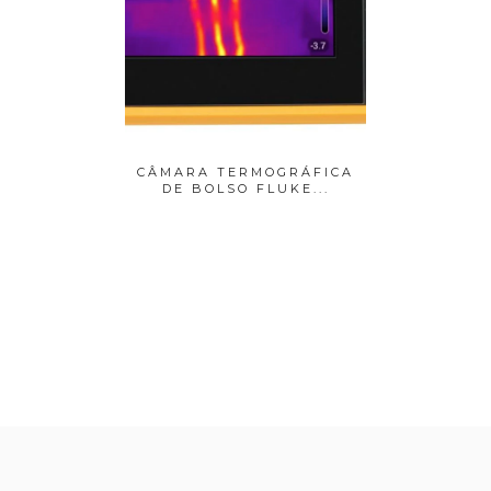
GRÁFICA
CÂMARA TERMOGRÁFICA
TERMÓM
AI...
DE BOLSO FLUKE...
VERM