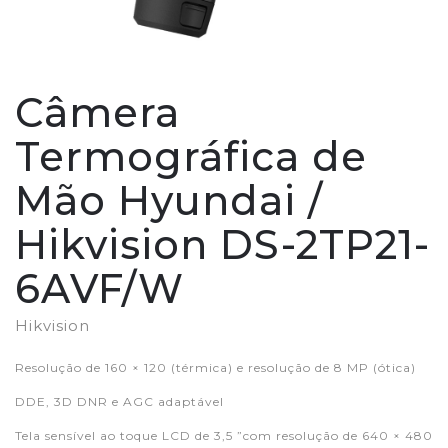
Câmera
Termográfica de
Mão Hyundai /
Hikvision DS-2TP21-
6AVF/W
Hikvision
Resolução de 160 × 120 (térmica) e resolução de 8 MP (ótica)
DDE, 3D DNR e AGC adaptável
Tela sensível ao toque LCD de 3,5 ”com resolução de 640 × 480