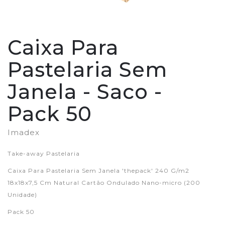
Caixa Para
Pastelaria Sem
Janela - Saco -
Pack 50
Imadex
Take-away Pastelaria
Caixa Para Pastelaria Sem Janela 'thepack' 240 G/m2
18x18x7,5 Cm Natural Cartão Ondulado Nano-micro (200
Unidade)
Pack 50