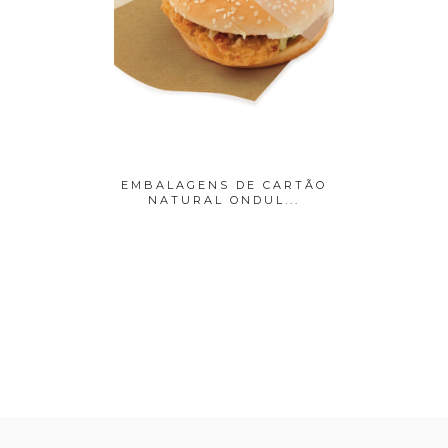
 CARTÃO
EMBALAGENS DE CARTÃO
COPO D
UL...
NATURAL ONDUL...
200