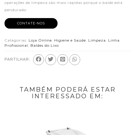
operações de limpeza são mais rápidas porque o balde está
pendurado.
CONTATE-NOS
Categorias:
Loja Online
,
Higiene e Saúde
,
Limpeza
,
Linha
Profissional
,
Baldes do Lixo
PARTILHAR:
TAMBÉM PODERÁ ESTAR
INTERESSADO EM: