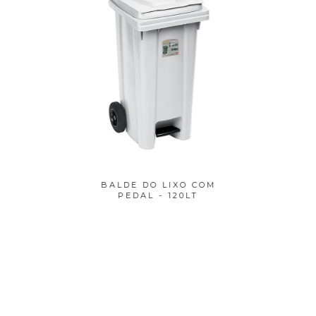
O COM
BALDE DO LIXO COM
BALD
LT
PEDAL - 120LT
P