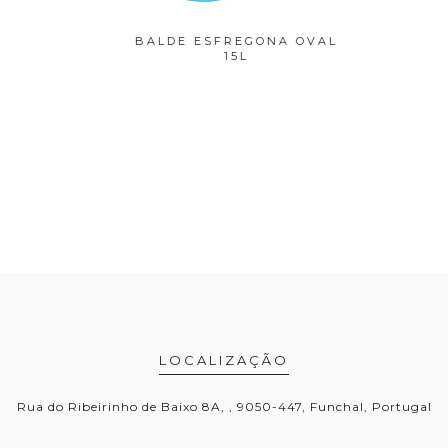
FREGONA
BALDE ESFREGONA OVAL
BALDE 
T
15L
LOCALIZAÇÃO
Rua do Ribeirinho de Baixo 8A, , 9050-447, Funchal, Portugal