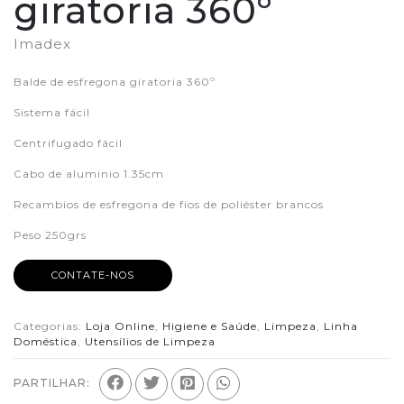
giratoria 360º
Imadex
Balde de esfregona giratoria 360º
Sistema fácil
Centrifugado fácil
Cabo de aluminio 1.35cm
Recambios de esfregona de fios de poliéster brancos
Peso 250grs
CONTATE-NOS
Categorias:
Loja Online
,
Higiene e Saúde
,
Limpeza
,
Linha
Doméstica
,
Utensílios de Limpeza
PARTILHAR: