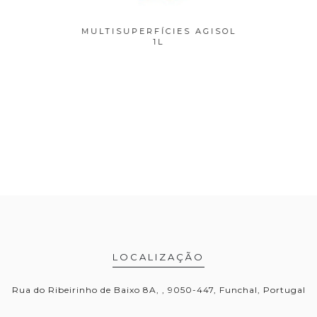
BANHO
MULTISUPERFÍCIES AGISOL
LIXÍ
0ML
1L
LOCALIZAÇÃO
Rua do Ribeirinho de Baixo 8A, , 9050-447, Funchal, Portugal