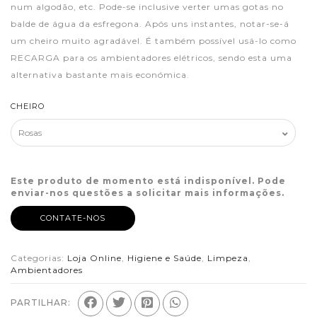
num algodão, etc. Pode-se inclusive verter umas gotas no
balde de água da esfregona. Após uns instantes, notar-se-á
um cheiro muito agradável. É também possível usá-lo como
RECARGA para os ambientadores elétricos, sendo esta uma
alternativa bastante mais económica.
CHEIRO
Este produto de momento está indisponível. Pode
enviar-nos questões a solicitar mais informações.
CONTATE-NOS
Categorias:
Loja Online
,
Higiene e Saúde
,
Limpeza
,
Ambientadores
PARTILHAR: