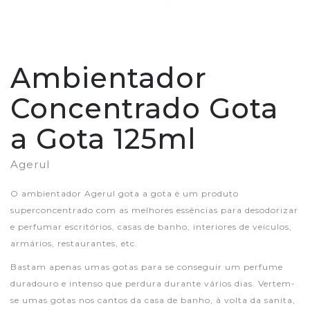
Ambientador
Concentrado Gota
a Gota 125ml
Agerul
O ambientador Agerul gota a gota é um produto
superconcentrado com as melhores essências para desodorizar
e perfumar escritórios, casas de banho, interiores de veículos,
armários, restaurantes, etc.
Bastam apenas umas gotas para se conseguir um perfume
duradouro e intenso que perdura durante vários dias. Vertem-
se umas gotas nos cantos da casa de banho, à volta da sanita,